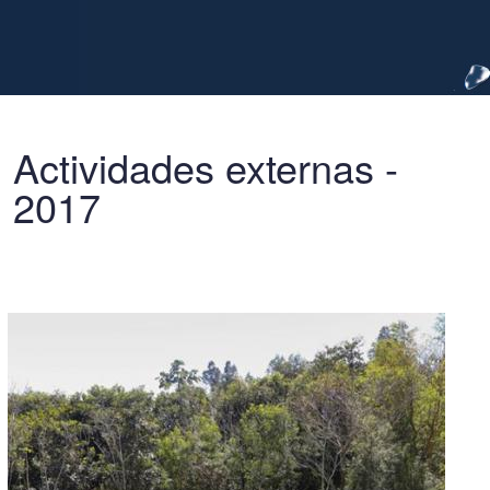
Actividades externas -
2017