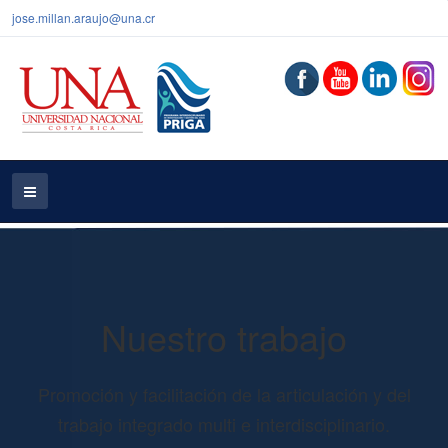
jose.millan.araujo@una.cr
Nuestro trabajo
Promoción y facilitación de la articulación y del
trabajo integrado multi e interdisciplinario.