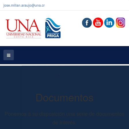
jose.millan.araujo@una.cr
Documentos
Ponemos a su disposición una serie de documentos
de interés.