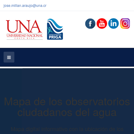
jose.millan.araujo@una.cr
Mapa de los observatorios
ciudadanos del agua
Mapa digital informativo con la ubicación de los